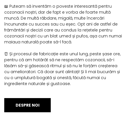
📖 Puteam să inventăm o poveste interesantă pentru
cozonacii noștri, dar de fapt e vorba de foarte multă
muncă. De multă răbdare, migală, multe încercări
încununate cu succes sau cu eșec. Opt ani de astfel de
frământări și decizii care au condus la rețetele pentru
cozonacii noștri cu un blat umed și pufos, așa cum numai
maiaua naturală poate să-l facă.
⏰ Și procesul de fabricație este unul lung, peste șase ore,
pentru că am hotărât să ne respectăm cozonacii, să-i
lăsăm să-și găsească ritmul și să nu le forțăm creșterea
cu amelioratori. Că doar sunt alintați! Și îi mai bucurăm și
cu o umplutură bogată și onestă, făcută numai cu
ingrediente naturale și gustoase.
DESPRE NOI